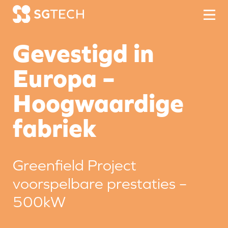
Skip to content
Gevestigd in
Europa –
Hoogwaardige
fabriek
Greenfield Project
voorspelbare prestaties –
500kW