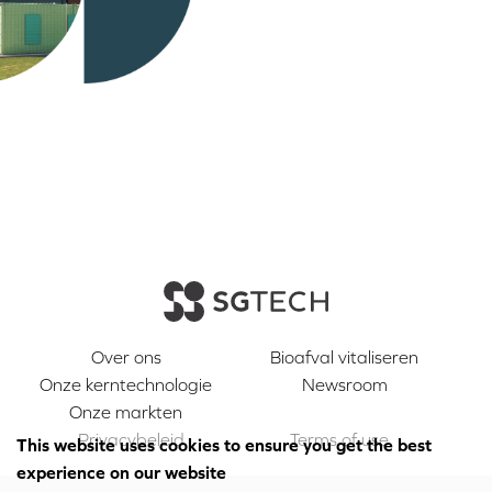
Over ons
Bioafval vitaliseren
Onze kerntechnologie
Newsroom
Onze markten
Privacybeleid
Terms of use
This website uses cookies to ensure you get the best
experience on our website