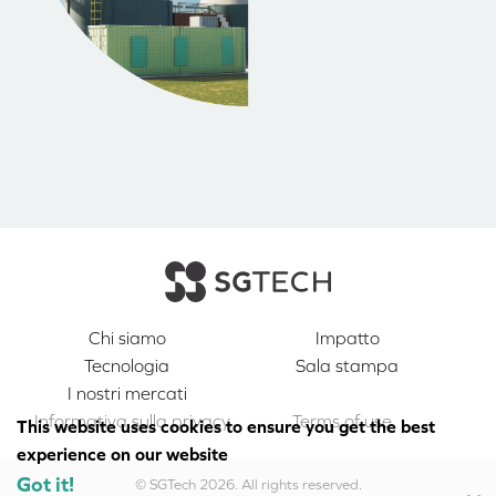
Chi siamo
Impatto
Tecnologia
Sala stampa
I nostri mercati
Informativa sulla privacy
Terms of use
This website uses cookies to ensure you get the best
experience on our website
Got it!
© SGTech 2026. All rights reserved.