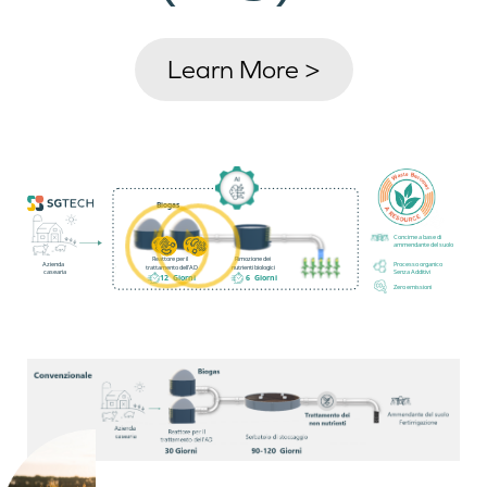
Learn More >
Biogas
Concime a base di
ammendante del suolo
Reattore per il
Rimozione dei
Azienda
Processo organico
trattamento dell'AD
nutrienti biologici
casearia
Senza Additivi
12  Giorni
6  Giorni
Zero emissioni