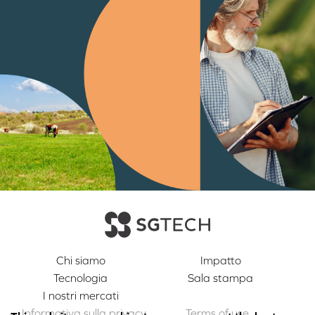
Chi siamo
Impatto
Tecnologia
Sala stampa
I nostri mercati
Informativa sulla privacy
Terms of use