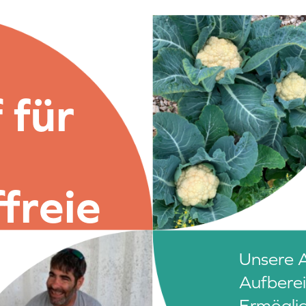
 für
freie
t
Unsere A
Aufberei
Ermöglic