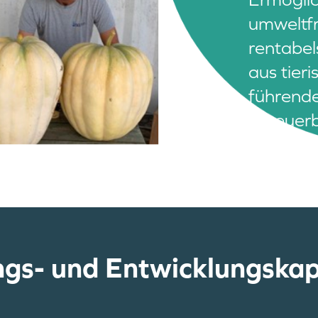
umweltfr
rentabel
aus tier
führende
erneuerb
gs- und Entwicklungska