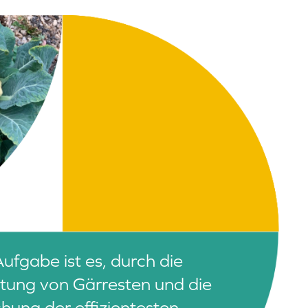
ufgabe ist es, durch die
tung von Gärresten und die
hung der effizientesten,