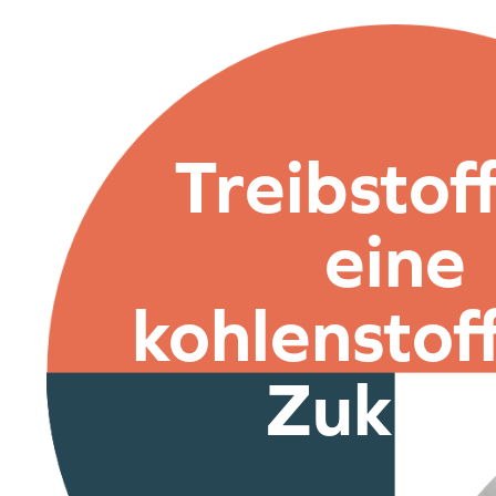
Treibstoff
eine
kohlenstoff
Zukunf