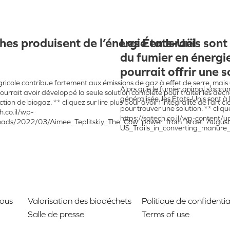
hes produisent de l’énergie en Israël
Les États-Unis sont 
du fumier en énergie
pourrait offrir une s
agricole contribue fortement aux émissions de gaz à effet de serre, mais
Alors que le fumier animal s’accu
ourrait avoir développé la seule solution complète pour traiter les déch
généralisée, les États-Unis sont à
tion de biogaz. ** cliquez sur lire plus pour avoir l’intégralité de l’articl
pour trouver une solution. ** cliquez
h.co.il/wp-
https://sgtech.co.il/wp-conten
oads/2022/03/Aimee_Teplitskiy_The_Cow_power_from_Israel_Augus
US_Trails_in_converting_manur
nous
Valorisation des biodéchets
Politique de confidentia
Salle de presse
Terms of use