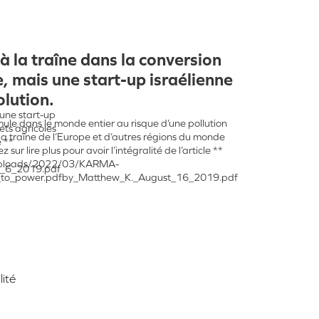
à la traîne dans la conversion
, mais une start-up israélienne
olution.
 une start-up
mule dans le monde entier au risque d’une pollution
ets agricoles
 la traîne de l’Europe et d’autres régions du monde
e **
 sur lire plus pour avoir l’intégralité de l’article **
t/uploads/2022/03/KARMA-
t_6_2019.pdf
e_to_power.pdfby_Matthew_K._August_16_2019.pdf
lité