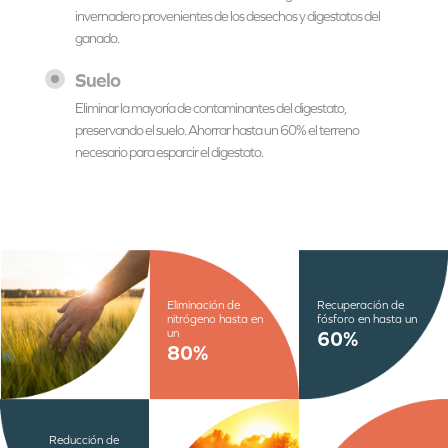
invernadero provenientes de los desechos y digestatos del
ganado.
Suelo
Eliminar la mayoría de contaminantes del digestato,
preservando el suelo. Ahorrar hasta un 60% el terreno
necesario para esparcir el digestato.
Eliminación de
Recuperación de
nitrógeno hasta en
fósforo en hasta un
un
60%
80%
Reducción de