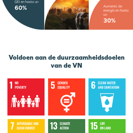
GEI en hasta un
Aumento de
60%
energía en hasta
un
30%
Voldoen aan de duurzaamheidsdoelen
van de VN